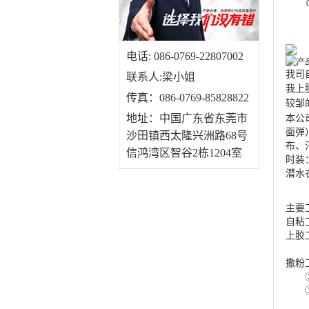
电话: 086-0769-22807002
我司
联系人:梁小姐
我上
传真：086-0769-85828822
较邹
地址：中国广东省东莞市
本公
面弹
沙田镇西太隆兴洲路68号
布、
信鸿湾区智谷2栋1204室
时装
潜水
主要
自粘
上胶
平胶
撒粉
②、
③、