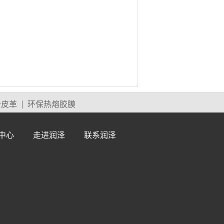
合皮革
环保热熔胶膜
中心
走进润泽
联系润泽