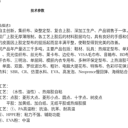
0
产品说明
技术参数
自主创新，集织布、染整定型、复合上胶、深加工生产、产品销售于一体
胶厂上胶无厚薄限制，各工艺上胶后的材料胶层均匀，具有良好的手感和
的皮面因上胶定型布的挺括起而显丰满平整，使鞋型得到完美的改善。
司产品年产量达三千多吨，主要产品包括：鞋材、玩具：热熔定型布、单
）、亮光佳织布、丝光布、莱卡布、边伦布、VISA毛巾布、音箱布、BD
汗衣布、三明治、单层网、模胚内衣专用布、多种环保定型布、上热溶胶
：单面、双面、罗纹波比布、粗针、电脑大提花布、特殊布、色彩印花弹
衣料：SBR、CR、仿潜水料、EVA、高发泡、Neoprence慢回弹、海绵贴
工艺：
工艺：（水性、油性）、热熔胶自粘
工艺：点胶：菱形大点、菱形小点、圆点、十字点、树皮点
：加黄纸、加白纸、无纸平胶或热熔胶膜
工艺：①、PA高温粉：抗油、抗苯、耐高温
HPPE粉：粘力不强、辅助功能
EVA粉：中温