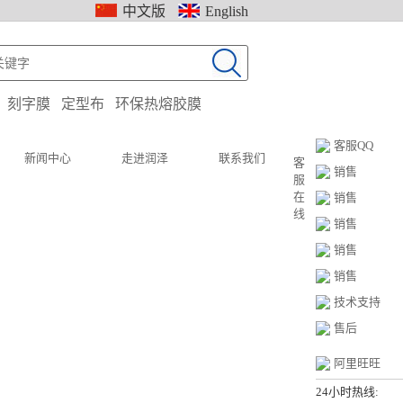
中文版
English
：
刻字膜
定型布
环保热熔胶膜
客服QQ
新闻中心
走进润泽
联系我们
客
销售
服
在
销售
线
销售
销售
销售
技术支持
售后
阿里旺旺
24小时热线: