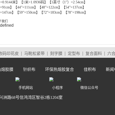
=0.9144米】【1米=1.0936码】【1英寸（1”）=2.54cm】
”=91cm】【44”=111cm】【48”=122cm】【54”=137cm】
”=147cm】【59”=150cm】【72”=183cm】【78"=198cm】
数码印花皮
马靴松紧带
刻字膜
定型布
复合面料
六
热熔胶膜
针织布
环保热熔胶复合
佳积布
新闻
手机网站
小程序
微信公众号
路68号信鸿湾区智谷2栋1204室