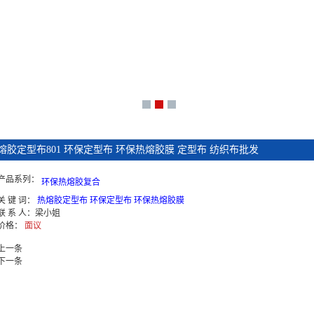
熔胶定型布801 环保定型布 环保热熔胶膜 定型布 纺织布批发
产品系列：
环保热熔胶复合
关 键 词：
热熔胶定型布 环保定型布 环保热熔胶膜
联 系 人：
梁小姐
价格：
面议
上一条
下一条