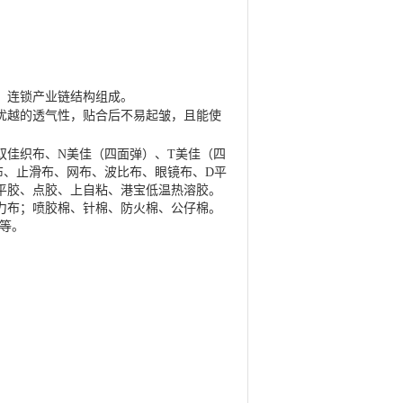
，连锁产业链结构组成。
优越的透气性，贴合后不易起皱，且能使
双佳织布、N美佳（四面弹）、T美佳（四
布、止滑布、网布、波比布、眼镜布、D平
平胶、点胶、上自粘、港宝低温热溶胶。
力布；喷胶棉、针棉、防火棉、公仔棉。
合等。