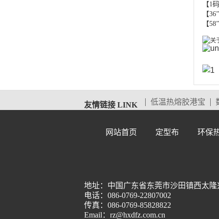
【1码
【36
【58
低温热熔胶港宝
友情链接 LINK
网站首页
定型布
环保
地址：中国广东省东莞市沙田镇西太隆兴洲
电话：086-0769-22807002
传真：086-0769-85828822
Email：rz@hxdfz.com.cn