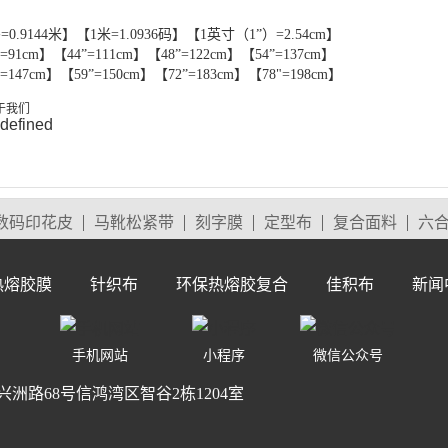
=0.9144米】【1米=1.0936码】【1英寸（1”）=2.54cm】
”=91cm】【44”=111cm】【48”=122cm】【54”=137cm】
”=147cm】【59”=150cm】【72”=183cm】【78"=198cm】
数码印花皮
马靴松紧带
刻字膜
定型布
复合面料
六
热熔胶膜
针织布
环保热熔胶复合
佳积布
新闻
手机网站
小程序
微信公众号
路68号信鸿湾区智谷2栋1204室