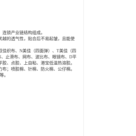
，连锁产业链结构组成。
优越的透气性，贴合后不易起皱，且能使
双佳织布、N美佳（四面弹）、T美佳（四
布、止滑布、网布、波比布、眼镜布、D平
平胶、点胶、上自粘、港宝低温热溶胶。
力布；喷胶棉、针棉、防火棉、公仔棉。
合等。