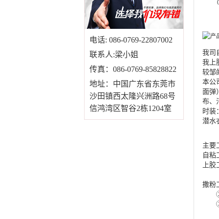
电话: 086-0769-22807002
我司
联系人:梁小姐
我上
传真：086-0769-85828822
较邹
本公
地址：中国广东省东莞市
面弹
沙田镇西太隆兴洲路68号
布、
信鸿湾区智谷2栋1204室
时装
潜水
主要
自粘
上胶
平胶
撒粉
②、
③、