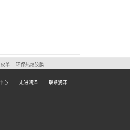
合皮革
环保热熔胶膜
中心
走进润泽
联系润泽