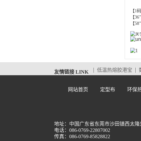
【1码
【36
【58
低温热熔胶港宝
友情链接 LINK
网站首页
定型布
环保
地址：中国广东省东莞市沙田镇西太隆兴洲
电话：086-0769-22807002
传真：086-0769-85828822