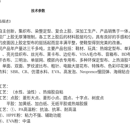
0
产品说明
技术参数
自主创新，集织布、染整定型、复合上胶、深加工生产、产品销售于一体
胶厂上胶无厚薄限制，各工艺上胶后的材料胶层均匀，具有良好的手感和
的皮面因上胶定型布的挺括起而显丰满平整，使鞋型得到完美的改善。
司产品年产量达三千多吨，主要产品包括：鞋材、玩具：热熔定型布、单
）、亮光佳织布、丝光布、莱卡布、边伦布、VISA毛巾布、音箱布、BD
汗衣布、三明治、单层网、模胚内衣专用布、多种环保定型布、上热溶胶
：单面、双面、罗纹波比布、粗针、电脑大提花布、特殊布、色彩印花弹
衣料：SBR、CR、仿潜水料、EVA、高发泡、Neoprence慢回弹、海绵贴
工艺：
工艺：（水性、油性）、热熔胶自粘
工艺：点胶：菱形大点、菱形小点、圆点、十字点、树皮点
：加黄纸、加白纸、无纸平胶或热熔胶膜
工艺：①、PA高温粉：抗油、抗苯、耐高温
HPPE粉：粘力不强、辅助功能
EVA粉：中温