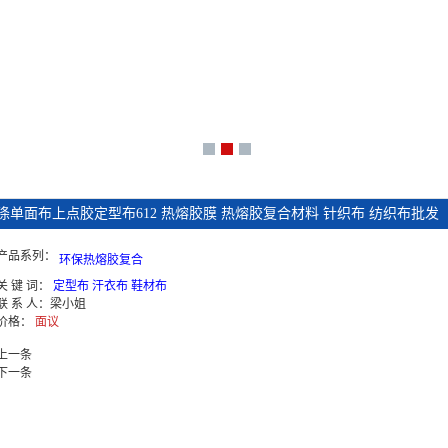
涤单面布上点胶定型布612 热熔胶膜 热熔胶复合材料 针织布 纺织布批发
产品系列：
环保热熔胶复合
关 键 词：
定型布 汗衣布 鞋材布
联 系 人：
梁小姐
价格：
面议
上一条
下一条