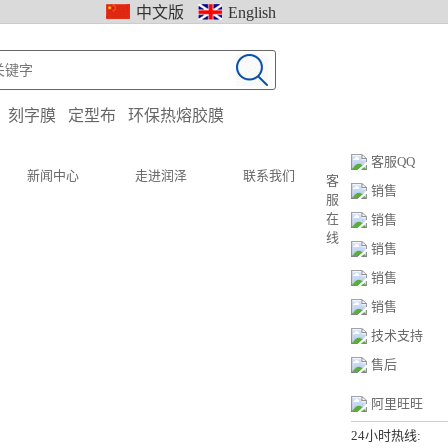
中文版
English
：
刻字膜
定型布
环保热熔胶膜
客服QQ
新闻中心
走进润泽
联系我们
客
销售
服
在
销售
线
销售
销售
销售
技术支持
售后
阿里旺旺
24小时热线: