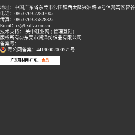
地址：中国广东省东莞市沙田镇西太隆兴洲路68号信鸿湾区智谷2栋
电话：086-0769-22807002
传真：086-0769-85828822
Email：rz@hxdfz.com.cn
技术支持：
美中鞋业网
(
管理登陆
)
版权所有@东莞市润泽纺织品有限公司
备案号：
粤公网备案：44190002000571号
第16年
品牌会员
广东鞋材网-广东省鞋材行业协会
会员