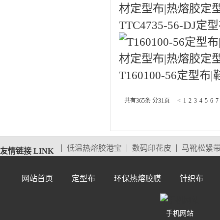
TTC4735-56-D
T160100-56定型
共有365条 分31页
<
1
2
3
4
5
6
7
低温热熔胶港宝
数码印花皮
马靴松紧
友情链接 LINK
网站首页
定型布
环保热熔胶膜
针织布
手机网站