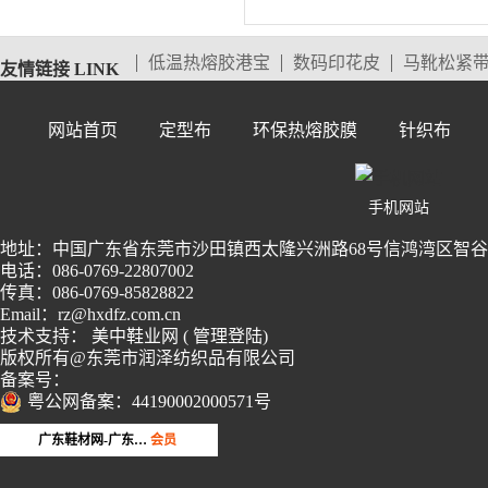
低温热熔胶港宝
数码印花皮
马靴松紧
友情链接 LINK
网站首页
定型布
环保热熔胶膜
针织布
手机网站
地址：中国广东省东莞市沙田镇西太隆兴洲路68号信鸿湾区智谷2栋
电话：086-0769-22807002
传真：086-0769-85828822
Email：rz@hxdfz.com.cn
技术支持：
美中鞋业网
(
管理登陆
)
版权所有@东莞市润泽纺织品有限公司
备案号：
粤公网备案：44190002000571号
第16年
品牌会员
广东鞋材网-广东省鞋材行业协会
会员