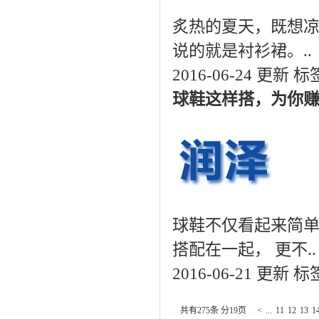
炙热的夏天，既想
说的就是衬衫裙。..
2016-06-24 更新
标
球鞋这样搭，为你
球鞋不仅看起来简单
搭配在一起， 更不..
2016-06-21 更新
标
共有275条 分19页
<
...
11
12
13
1