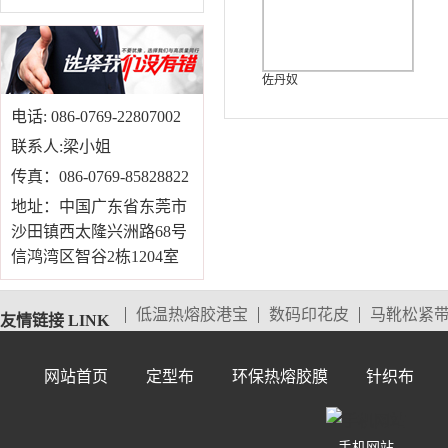
佐丹奴
电话: 086-0769-22807002
联系人:梁小姐
传真：086-0769-85828822
地址：中国广东省东莞市
沙田镇西太隆兴洲路68号
信鸿湾区智谷2栋1204室
低温热熔胶港宝
数码印花皮
马靴松紧
友情链接 LINK
网站首页
定型布
环保热熔胶膜
针织布
手机网站