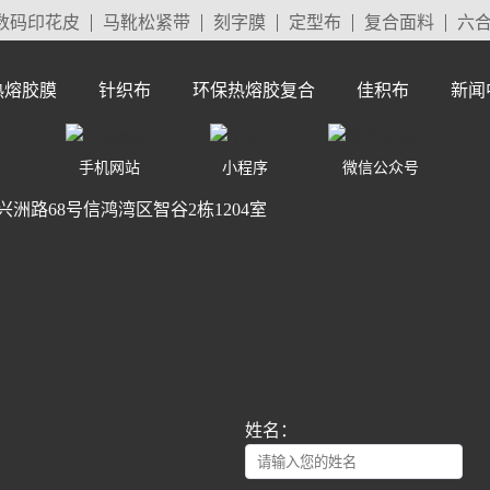
数码印花皮
马靴松紧带
刻字膜
定型布
复合面料
六
热熔胶膜
针织布
环保热熔胶复合
佳积布
新闻
手机网站
小程序
微信公众号
路68号信鸿湾区智谷2栋1204室
姓名：