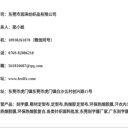
公司：东莞市润泽纺织品有限公司
联系人：梁小姐
机：18938261870（微信同号）
话：0769-82886218
箱：561816607@qq.com
址：www.hxdfz.com
地址：东莞市虎门镇东莞市虎门镇白沙五村创兴路15号
主营产品
：刻字膜,鞋材定型布,
定型布
,热熔胶定型布,环保热熔胶膜,汗衣内
热熔胶膜,环保热熔胶复合,各类针织面料批发,东莞
刻字膜厂家
,广东刻字膜