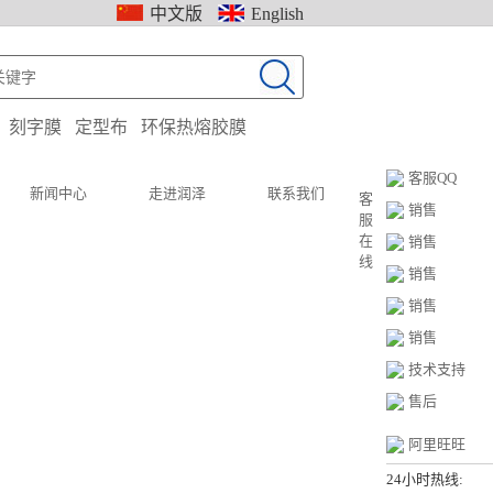
中文版
English
：
刻字膜
定型布
环保热熔胶膜
客服QQ
新闻中心
走进润泽
联系我们
客
销售
服
在
销售
线
销售
销售
销售
技术支持
售后
阿里旺旺
24小时热线: