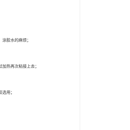
，涂胶水的麻烦；
过加热再次粘接上去；
胶选用；