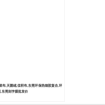
里布,天鹅绒,佳积布,东莞环保热熔胶复合,环
,
东莞刻字膜批发价