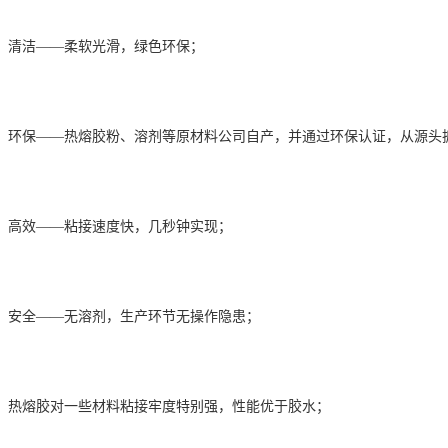
1、清洁——柔软光滑，绿色环保；
2、环保——热熔胶粉、溶剂等原材料公司自产，并通过环保认证，从源头
3、高效——粘接速度快，几秒钟实现；
4、安全——无溶剂，生产环节无操作隐患；
5、热熔胶对一些材料粘接牢度特别强，性能优于胶水；