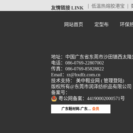
低温热熔胶港宝
友情链接 LINK
网站首页
定型布
环保
地址：中国广东省东莞市沙田镇西太隆兴洲
电话：086-0769-22807002
传真：086-0769-85828822
Email：rz@hxdfz.com.cn
技术支持：
美中鞋业网
(
管理登陆
)
版权所有@东莞市润泽纺织品有限公司
备案号：
粤公网备案：44190002000571号
第16年
品牌会员
广东鞋材网-广东省鞋材行业协会
会员