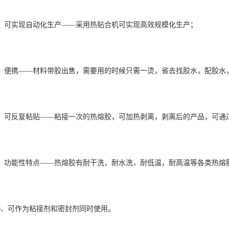
6、可实现自动化生产——采用热贴合机可实现高效规模化生产；
7、便携——材料带胶出售，需要用的时候只需一烫，省去找胶水，配胶水
8、可反复粘贴——粘接一次的热熔胶，可加热剥离，剥离后的产品，可通
9、功能性特点——热熔胶有耐干洗，耐水洗，耐低温，耐高温等各类热熔
10、可作为粘接剂和密封剂同时使用。