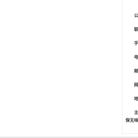
手
电
邮
网
保无味