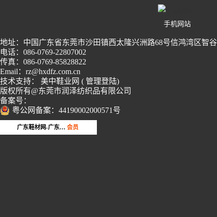
手机网站
地址：中国广东省东莞市沙田镇西太隆兴洲路68号信鸿湾区智谷2栋
电话：086-0769-22807002
传真：086-0769-85828822
Email：rz@hxdfz.com.cn
技术支持：
美中鞋业网
(
管理登陆
)
版权所有@东莞市润泽纺织品有限公司
备案号：
粤公网备案：44190002000571号
第16年
品牌会员
广东鞋材网-广东省鞋材行业协会
会员