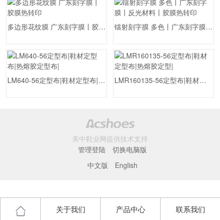
多边形花纹膜 广东刻字膜丨胶膜热转印
镭射刻字膜 多色丨广东刻字膜丨反光材料丨胶膜热转印
LM640-56定型布|鞋材定型布|热熔胶定型布|
LMR160135-56定型布|鞋材定型布|热熔胶定型|
美中鞋业网提供技术支持
管理登陆
切换电脑版
中文版
English
关于我们
产品中心
联系我们